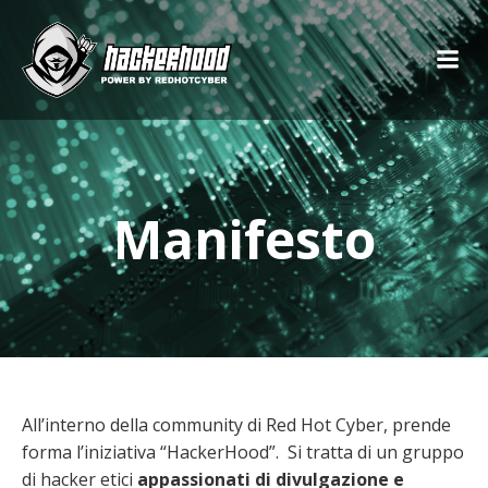
Manifesto
All’interno della community di Red Hot Cyber, prende
forma l’iniziativa “HackerHood”. Si tratta di un gruppo
di hacker etici
appassionati di divulgazione e