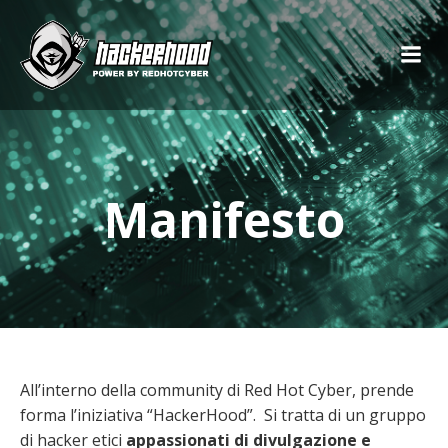
Manifesto
All’interno della community di Red Hot Cyber, prende
forma l’iniziativa “HackerHood”. Si tratta di un gruppo
di hacker etici
appassionati di divulgazione e